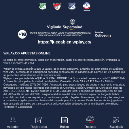
https://juegabien.wplay.co/
WPLAY.CO APUESTAS ONLINE
El juego es entretenimiento, juega con moderación, Jugar sin control causa adicción, Prohibida la
venta a menores de edad.
Wplay.co brinda atención a sus usuarios, de manera exclusiva, a través del chat online de la página
web 24/7, a causa de la emergencia sanitaria generada por la pandemia de COVID-19, es posible que
se presenten intermitencias en la comunicación.
Wplay.co es propiedad de AQUILA GLOBAL GROUP S.A.S, sociedad comercial con NIT 901001374-
2, domicilio principal en la ciudad de Medellín - Colombia, Calle 53 # 45 112 Piso 3 - Edificio
Colseguros , teléfono (574) 604 7016. Autorizada para operar juegos de suerte y azar en la modalidad
novedoso de tipo juegos operados por internet en Colombia, según Contrato de Concesión suscrito
con COLJUEGOS No. C2182 suscrito el 11 de Junio del 2025, con inicio de operación el 07 de julio
del 2025 al 07 de julio del 2030, asignado al dominio del sitio web
www.wplay.co
, luego de haber
cumplido con todos los requisitos y condiciones jurídico legales, financieras, técnicos y tecnológicos
y garantías exigidas para la cobertura del pago de premios y devolución de fondos de los jugadores,
demostrando principios de transparencia en la operación de juegos en la jurisdicción colombiana.
Términos y Condiciones
Acceder
Registrarse
Boleto
Roulette
Blackjack