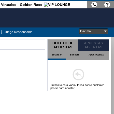
Virtuales
Golden Race
Decimal
Juego Responsable
BOLETO DE
APUESTAS
APUESTAS
ABIERTAS
Estándar
Bankers
Apta. Rápida
Tu boleto está vacío. Pulsa sobre cualquier
precio para apostar