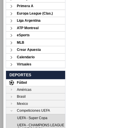
Primera A
Europa League (Clas.)
Liga Argentina
ATP Montreal
eSports
MLB
Crear Apuesta
Calendario
Virtuales
DEPORTES
Fútbol
Américas
Brasil
Colombia - Primera A
Copa Libertadores
Mexico
Brasil - Serie A
Colombia - Primera B
Brasil - Copa do Brasil
Competiciones UEFA
Liga MX
Copa Sudamericana
Brasil - Serie B
Mexico - Liga de Expansion
UEFA - Super Copa
MX
Argentina - Liga Profesional
Brasil - Campeonato Gaucho
UEFA - CHAMPIONS LEAGUE
2
Mexico - Liga MX Femenil