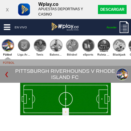
Wplay.co
x
APUESTAS DEPORTIVAS Y
DESCARGAR
CASINO
EN VIVO
Acceder
Fútbol
Liga Argentina
Tenis
Baloncesto
Béisbol
eSports
Ruleta Envivo
Blackjack
FÚTBOL
PITTSBURGH RIVERHOUNDS V RHODE
ISLAND FC
-