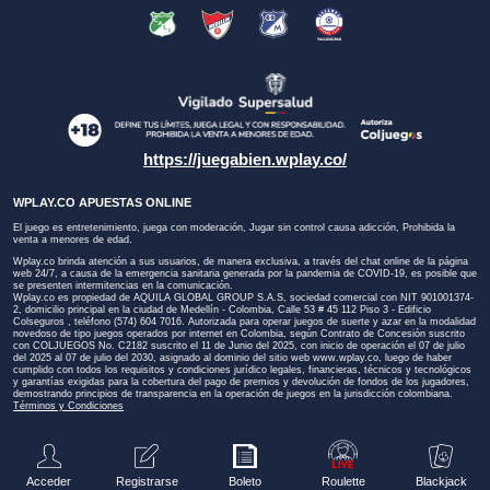
https://juegabien.wplay.co/
WPLAY.CO APUESTAS ONLINE
El juego es entretenimiento, juega con moderación, Jugar sin control causa adicción, Prohibida la
venta a menores de edad.
Wplay.co brinda atención a sus usuarios, de manera exclusiva, a través del chat online de la página
web 24/7, a causa de la emergencia sanitaria generada por la pandemia de COVID-19, es posible que
se presenten intermitencias en la comunicación.
Wplay.co es propiedad de AQUILA GLOBAL GROUP S.A.S, sociedad comercial con NIT 901001374-
2, domicilio principal en la ciudad de Medellín - Colombia, Calle 53 # 45 112 Piso 3 - Edificio
Colseguros , teléfono (574) 604 7016. Autorizada para operar juegos de suerte y azar en la modalidad
novedoso de tipo juegos operados por internet en Colombia, según Contrato de Concesión suscrito
con COLJUEGOS No. C2182 suscrito el 11 de Junio del 2025, con inicio de operación el 07 de julio
del 2025 al 07 de julio del 2030, asignado al dominio del sitio web
www.wplay.co
, luego de haber
cumplido con todos los requisitos y condiciones jurídico legales, financieras, técnicos y tecnológicos
y garantías exigidas para la cobertura del pago de premios y devolución de fondos de los jugadores,
demostrando principios de transparencia en la operación de juegos en la jurisdicción colombiana.
Términos y Condiciones
Acceder
Registrarse
Boleto
Roulette
Blackjack