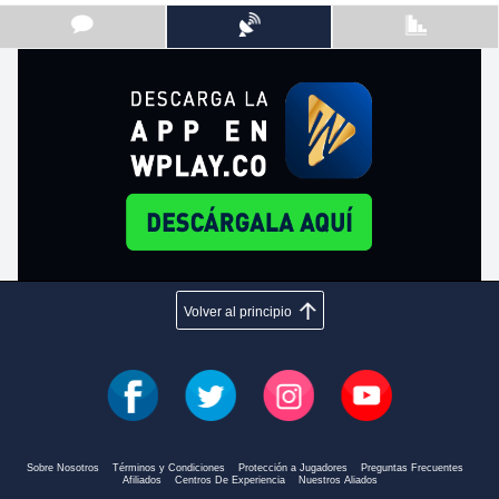
Volver al principio
Sobre Nosotros
Términos y Condiciones
Protección a Jugadores
Preguntas Frecuentes
Afiliados
Centros De Experiencia
Nuestros Aliados