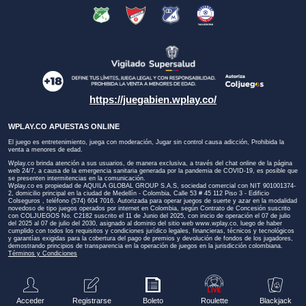
https://juegabien.wplay.co/
WPLAY.CO APUESTAS ONLINE
El juego es entretenimiento, juega con moderación, Jugar sin control causa adicción, Prohibida la
venta a menores de edad.
Wplay.co brinda atención a sus usuarios, de manera exclusiva, a través del chat online de la página
web 24/7, a causa de la emergencia sanitaria generada por la pandemia de COVID-19, es posible que
se presenten intermitencias en la comunicación.
Wplay.co es propiedad de AQUILA GLOBAL GROUP S.A.S, sociedad comercial con NIT 901001374-
2, domicilio principal en la ciudad de Medellín - Colombia, Calle 53 # 45 112 Piso 3 - Edificio
Colseguros , teléfono (574) 604 7016. Autorizada para operar juegos de suerte y azar en la modalidad
novedoso de tipo juegos operados por internet en Colombia, según Contrato de Concesión suscrito
con COLJUEGOS No. C2182 suscrito el 11 de Junio del 2025, con inicio de operación el 07 de julio
del 2025 al 07 de julio del 2030, asignado al dominio del sitio web
www.wplay.co
, luego de haber
cumplido con todos los requisitos y condiciones jurídico legales, financieras, técnicos y tecnológicos
y garantías exigidas para la cobertura del pago de premios y devolución de fondos de los jugadores,
demostrando principios de transparencia en la operación de juegos en la jurisdicción colombiana.
Términos y Condiciones
Acceder
Registrarse
Boleto
Roulette
Blackjack