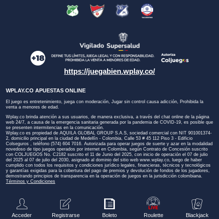
https://juegabien.wplay.co/
WPLAY.CO APUESTAS ONLINE
El juego es entretenimiento, juega con moderación, Jugar sin control causa adicción, Prohibida la
venta a menores de edad.
Wplay.co brinda atención a sus usuarios, de manera exclusiva, a través del chat online de la página
web 24/7, a causa de la emergencia sanitaria generada por la pandemia de COVID-19, es posible que
se presenten intermitencias en la comunicación.
Wplay.co es propiedad de AQUILA GLOBAL GROUP S.A.S, sociedad comercial con NIT 901001374-
2, domicilio principal en la ciudad de Medellín - Colombia, Calle 53 # 45 112 Piso 3 - Edificio
Colseguros , teléfono (574) 604 7016. Autorizada para operar juegos de suerte y azar en la modalidad
novedoso de tipo juegos operados por internet en Colombia, según Contrato de Concesión suscrito
con COLJUEGOS No. C2182 suscrito el 11 de Junio del 2025, con inicio de operación el 07 de julio
del 2025 al 07 de julio del 2030, asignado al dominio del sitio web
www.wplay.co
, luego de haber
cumplido con todos los requisitos y condiciones jurídico legales, financieras, técnicos y tecnológicos
y garantías exigidas para la cobertura del pago de premios y devolución de fondos de los jugadores,
demostrando principios de transparencia en la operación de juegos en la jurisdicción colombiana.
Términos y Condiciones
Acceder
Registrarse
Boleto
Roulette
Blackjack