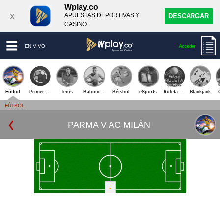
Wplay.co
x
APUESTAS DEPORTIVAS Y
DESCARGAR
CASINO
Cuenta
Buscar
EN VIVO
Acceder
Borrar
eventos,
Todos
juegos
REGÍSTRATE
Fútbol
Primera A
Tenis
Baloncesto
Béisbol
eSports
Ruleta Envivo
Blackjack
DEPORTES
FÚTBOL
EN
VIVO
PARMA V AC MILÁN
FÚTBOL
CASINO
SLOTS
-
CUOTAS
MEJORADAS