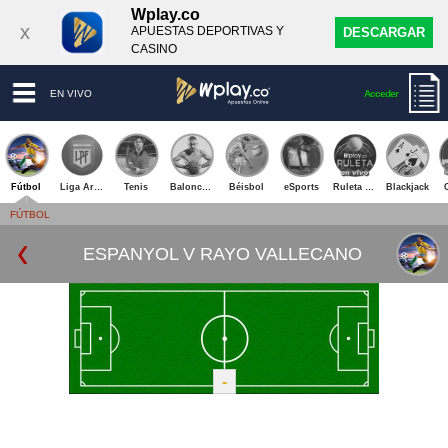
Wplay.co
x
APUESTAS DEPORTIVAS Y
DESCARGAR
CASINO
EN VIVO
Acceder
Fútbol
Liga Argentina
Tenis
Baloncesto
Béisbol
eSports
Ruleta Envivo
Blackjack
FÚTBOL
ESPANYOL V RAYO VALLECANO
-