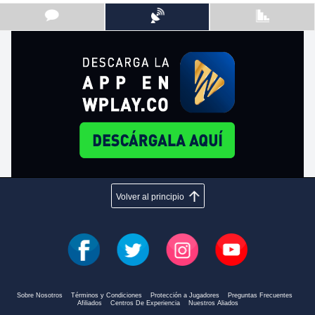
Volver al principio
Sobre Nosotros
Términos y Condiciones
Protección a Jugadores
Preguntas Frecuentes
Afiliados
Centros De Experiencia
Nuestros Aliados