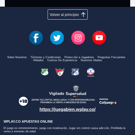
Volver al principio
Sobre Nosotros
Términos y Condiciones
Protección a Jugadores
Preguntas Frecuentes
Afiliados
Centros De Experiencia
Nuestros Aliados
https://juegabien.wplay.co/
WPLAY.CO APUESTAS ONLINE
El juego es entretenimiento, juega con moderación, Jugar sin control causa adicción, Prohibida la
venta a menores de edad.