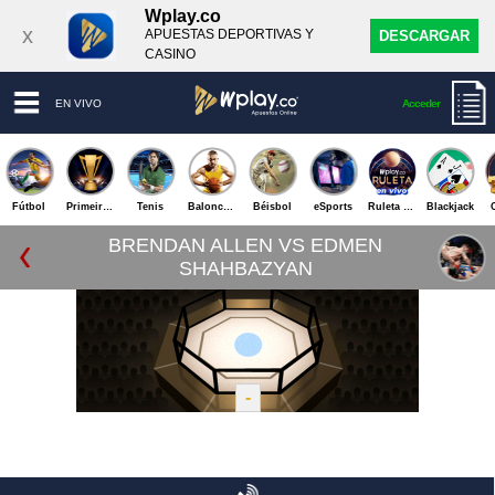
Wplay.co
x
APUESTAS DEPORTIVAS Y
DESCARGAR
CASINO
EN VIVO
Acceder
Fútbol
Primeira Liga
Tenis
Baloncesto
Béisbol
eSports
Ruleta Envivo
Blackjack
BRENDAN ALLEN VS EDMEN
SHAHBAZYAN
-