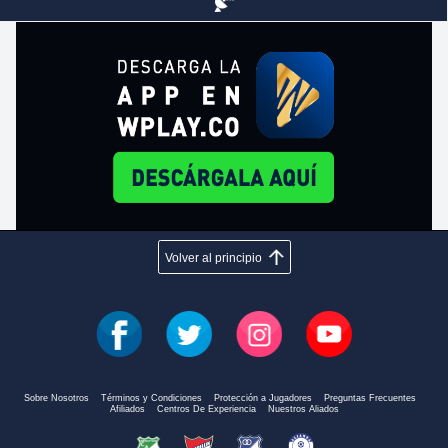
Volver al principio
Sobre Nosotros
Términos y Condiciones
Protección a Jugadores
Preguntas Frecuentes
Afiliados
Centros De Experiencia
Nuestros Aliados