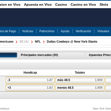
sion en Vivo
Apuesta en Vivo
Casino
Casino en Vivo
Slots
ios de Pago
Noticias
Patrocinios
Ayuda
Verificación
Virtuales
Americano
EE.UU
NFL
Dallas Cowboys @ New York Giants
Principales mercados (30)
Apuestas Princi
Handicap
Totales
-3
1.87
más
48.5
1.909
+3
1.83
menos
48.5
1.909
Cowboys
New York Gian