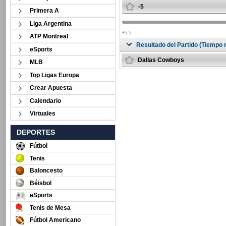
-5
Primera A
Liga Argentina
+5.5
ATP Montreal
Resultado del Partido (Tiempo 
eSports
Dallas Cowboys
MLB
Top Ligas Europa
Crear Apuesta
Calendario
Virtuales
DEPORTES
Fútbol
Américas
Tenis
Brasil
Colombia - Primera A
ATP
Baloncesto
Copa Libertadores
Mexico
Brasil - Serie A
WTA
Montreal - Sencillos
FIBA World Cup (Mujeres)
Béisbol
Colombia - Primera B
Brasil - Serie B
Competiciones UEFA
Liga MX
Montreal - Doubles
Challenger
Toronto - Sencillos
EE.UU
FIBA World Cup (Mujeres) -
EE.UU
eSports
Ganador
Copa Sudamericana
Brasil - Serie C
Mexico - Liga de Expansion
España
UEFA - Super Copa
Warsaw 125K - Sencillos
UTR Pro Tour
Grodzisk Mazowiecki -
EuroLeague
WNBA
Japón
MLB
eFutbol
Tenis de Mesa
MX
Sencillos
Argentina - Liga Profesional
Brazil - U20 Cups
UEFA - CHAMPIONS LEAGUE
Reino Unido
Toronto - Doubles
La Liga
Tenis - Futuras
Auburn - Individuales
NBA - Campeonato
China (PRC)
EuroLeague (Men)
MLB - Serie Mundial
Republic of Korea
NPB
Mexico - Liga MX Femenil
eBasketball
Battle - (8 min. play)
CLASIFICACION
WTT Series
Fútbol Americano
Hagen - Sencillos
Masculino
Chile - Primera División
U20 Leagues
Warsaw 125K - Doubles
Segunda
Italia
Inglaterra - Community Shield
NBA - Conferencias
ATP Montreal