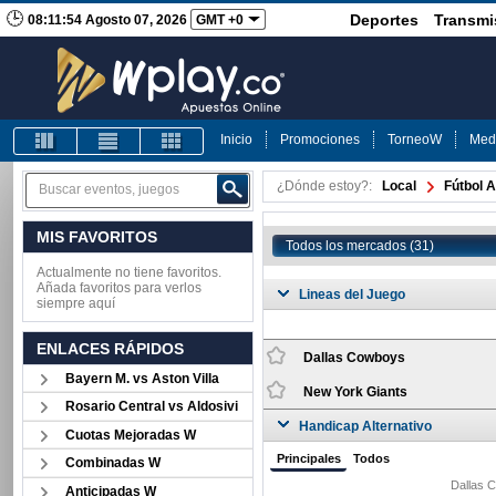
Deportes
Transmi
08:11:54 Agosto 07, 2026
GMT +0
Inicio
Promociones
TorneoW
Med
¿Dónde estoy?
:
Local
Fútbol 
Buscar eventos, juegos
MIS FAVORITOS
Todos los mercados (31)
Actualmente no tiene favoritos.
Añada favoritos para verlos
Lineas del Juego
siempre aquí
ENLACES RÁPIDOS
Dallas Cowboys
Bayern M. vs Aston Villa
New York Giants
Rosario Central vs Aldosivi
Handicap Alternativo
Cuotas Mejoradas W
Principales
Todos
Combinadas W
Dallas 
Anticipadas W