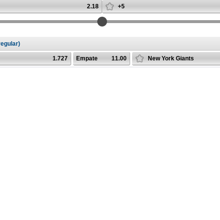
2.18
+5
regular)
1.727
Empate
11.00
New York Giants