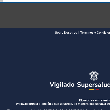
Sobre Nosotros
Términos y Condicio
El juego es entretenim
Wplay.co brinda atención a sus usuarios, de manera exclusiva, a tr