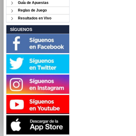
Mundial
Ganador
Guía de Apuestas
Club Hurling
Eslovaquia - 2. Liga
O'Reilly Auto Parts Series
Latvian Grand Prix
Apuestas Encuentros
Reglas de Juego
Ganador
Temporada
World Championship Ganador
Slovakia - 3. Liga
Resultados en Vivo
Constructors Apuestas
Eslovenia - Prva Liga
Encuentros Temporada
Slovenia - Division 2
SÍGUENOS
Suiza - Super Liga
Switzerland - Promotion
League
Turquía - TFF League 1
Ucrania - Premier League