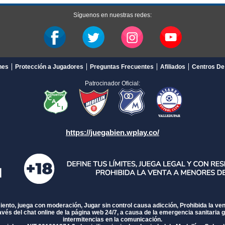
Síguenos en nuestras redes:
nes
Protección a Jugadores
Preguntas Frecuentes
Afiliados
Centros De
Patrocinador Oficial:
https://juegabien.wplay.co/
iento, juega con moderación, Jugar sin control causa adicción, Prohibida la v
avés del chat online de la página web 24/7, a causa de la emergencia sanitari
intermitencias en la comunicación.