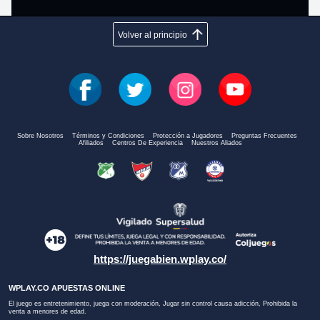
Volver al principio
Sobre Nosotros
Términos y Condiciones
Protección a Jugadores
Preguntas Frecuentes
Afiliados
Centros De Experiencia
Nuestros Aliados
https://juegabien.wplay.co/
WPLAY.CO APUESTAS ONLINE
El juego es entretenimiento, juega con moderación, Jugar sin control causa adicción, Prohibida la
venta a menores de edad.