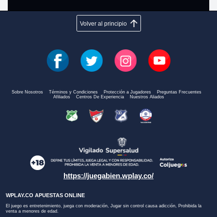
Volver al principio
Sobre Nosotros
Términos y Condiciones
Protección a Jugadores
Preguntas Frecuentes
Afiliados
Centros De Experiencia
Nuestros Aliados
https://juegabien.wplay.co/
WPLAY.CO APUESTAS ONLINE
El juego es entretenimiento, juega con moderación, Jugar sin control causa adicción, Prohibida la
venta a menores de edad.