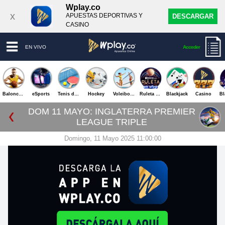
Wplay.co
x
APUESTAS DEPORTIVAS Y
DESCARGAR
CASINO
EN VIVO
Acceder
Baloncesto
eSports
Tenis de Mesa
Hockey
Voleibol de Playa
Ruleta Envivo
Blackjack
Casino
DOM 11 MAYO: INGLATERRA PREMIER
LEAGUE TRIPLE
Domingo, 11 Mayo 2025 11:00:00