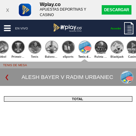
Wplay.co
x
APUESTAS DEPORTIVAS Y
DESCARGAR
CASINO
EN VIVO
Acceder
útbol
Primeira Liga
Tenis
Baloncesto
eSports
Tenis de Mesa
Ruleta Envivo
Blackjack
Casi
TENIS DE MESA
ALESH BAYER V RADIM URBANIEC
TOTAL