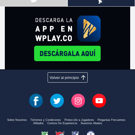
Volver al principio
Sobre Nosotros
Términos y Condiciones
Protección a Jugadores
Preguntas Frecuentes
Afiliados
Centros De Experiencia
Nuestros Aliados