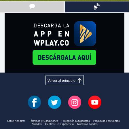
Volver al principio
Sobre Nosotros
Términos y Condiciones
Protección a Jugadores
Preguntas Frecuentes
Afiliados
Centros De Experiencia
Nuestros Aliados