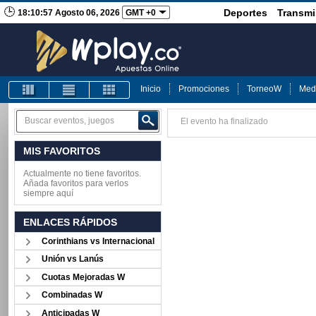
Deportes
Transmi
18:10:57 Agosto 06, 2026
GMT +0
Inicio
Promociones
TorneoW
Med
Buscar eventos, juegos
El evento ha finalizado
MIS FAVORITOS
Actualmente no tiene favoritos.
Añada favoritos para verlos
siempre aquí
ENLACES RÁPIDOS
Corinthians vs Internacional
Unión vs Lanús
Cuotas Mejoradas W
Combinadas W
Anticipadas W