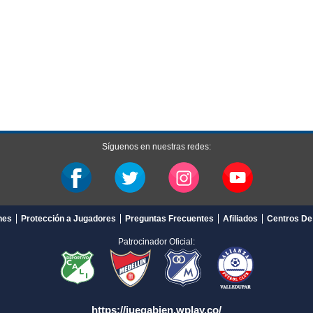
Síguenos en nuestras redes:
nes
Protección a Jugadores
Preguntas Frecuentes
Afiliados
Centros De
Patrocinador Oficial:
https://juegabien.wplay.co/