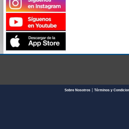
Sobre Nosotros
Términos y Condicio