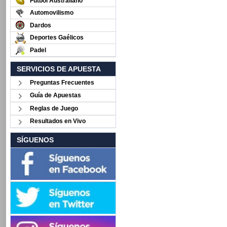
Fútbol Australiano
Eslovaquia - 2. Liga
Holanda - Eredivisie
Korea Masters - Men's
US Open
Ganador Final
Ganador Gran Final
Mundial
Apuesta Partido
Ganador
Eslovenia - Prva Liga
Doubles
AFL
Automovilismo
Holanda - Copa KNVB
US Masters
Ganador Final
Ganador Gran Final
Ganador Final
Korea Masters - Mujeres
AFL Women
Apuesta Partido
Slovenia - Division 2
Formula 1
Dardos
Inglaterra - Championship
Dobles
Presidents Cup
Ganador Final
Apuesta Partido
Suiza - Super Liga
MotoGP
Futures - Ganador Gran
Modus Super Series
Deportes Gaélicos
Inglaterra - League One
Korea Masters - Dobles Mixto
Premio
Ryder Cup
Ganador Final
Suiza - Challenge League
Moto2
Futures - Ganador Gran
PDC - Campeonato del Mundo
Apuesta Partido
Inglaterra - League Two
Fútbol
Padel
Coche ganador
Premio
Solheim Cup
Ganador Final
Moto3
Championship Ganador
Turquía - TFF League 1
Ganador
Hurling
Inglaterra - National League
Club Football
Premier Padel Tour
terminará en el podio
Championship Ganador
Ganador Final
SERVICIOS DE APUESTA
NASCAR
Championship Ganador
Ucrania - Premier League
Ganador
Camogie
Alemania - Bundesliga 2
Ganador del Campeonato de
London - Partidos másculinos
Pilotos
IndyCar
Carrera
Preguntas Frecuentes
Senior Camogie
Bélgica - 1ra División A
Championship
Constructors Championship
Nascar Cup Series
Speedway
Ganador
Ganador
Guía de Apuestas
Suecia - Allsvenskan
Club Hurling
O'Reilly Auto Parts Series
Mundial
Apuestas Encuentros
Noruega - Eliteserien
Reglas de Juego
Ganador
Temporada
World Championship Ganador
Escocia - Premiership
Resultados en Vivo
Constructors Apuestas
Encuentros Temporada
Escocia - League Cup
SÍGUENOS
Grecia - Super League
UEFA - Euro 2028
Irlanda - Division Premier