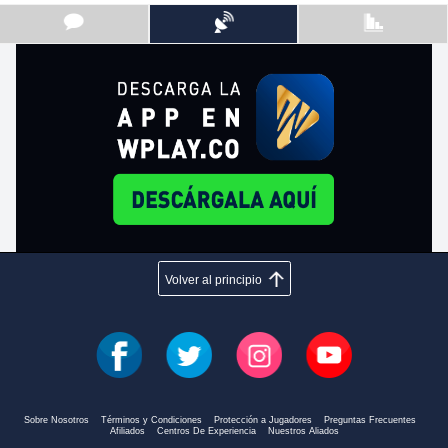
Volver al principio
Sobre Nosotros
Términos y Condiciones
Protección a Jugadores
Preguntas Frecuentes
Afiliados
Centros De Experiencia
Nuestros Aliados