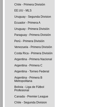
Chile - Primera División
EE.UU - MLS
Uruguay - Segunda Division
Ecuador - Primera A
Uruguay - Primera División
Paraguay - Primera División
Perú - Primera División
Venezuela - Primera División
Costa Rica - Primera División
Argentina - Primera Nacional
Argentina - Primera C
Argentina - Torneo Federal
Argentina - Primera B
Metropolitana
Bolivia - Liga de Fútbol
Profesional
Canada - Premier League
Chile - Segunda Division