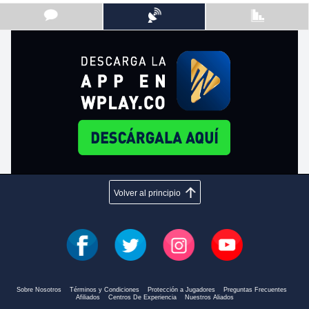
Volver al principio
Sobre Nosotros
Términos y Condiciones
Protección a Jugadores
Preguntas Frecuentes
Afiliados
Centros De Experiencia
Nuestros Aliados