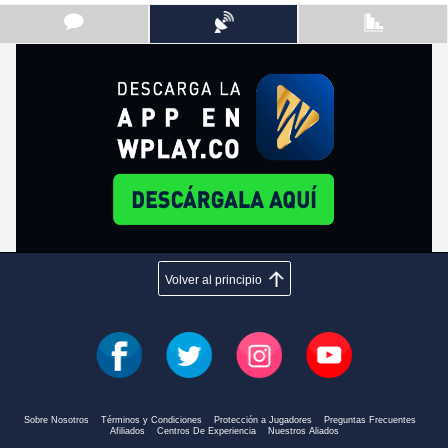
Volver al principio
Sobre Nosotros
Términos y Condiciones
Protección a Jugadores
Preguntas Frecuentes
Afiliados
Centros De Experiencia
Nuestros Aliados