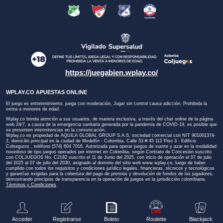
https://juegabien.wplay.co/
WPLAY.CO APUESTAS ONLINE
El juego es entretenimiento, juega con moderación, Jugar sin control causa adicción, Prohibida la
venta a menores de edad.
Wplay.co brinda atención a sus usuarios, de manera exclusiva, a través del chat online de la página
web 24/7, a causa de la emergencia sanitaria generada por la pandemia de COVID-19, es posible que
se presenten intermitencias en la comunicación.
Wplay.co es propiedad de AQUILA GLOBAL GROUP S.A.S, sociedad comercial con NIT 901001374-
2, domicilio principal en la ciudad de Medellín - Colombia, Calle 53 # 45 112 Piso 3 - Edificio
Colseguros , teléfono (574) 604 7016. Autorizada para operar juegos de suerte y azar en la modalidad
novedoso de tipo juegos operados por internet en Colombia, según Contrato de Concesión suscrito
con COLJUEGOS No. C2182 suscrito el 11 de Junio del 2025, con inicio de operación el 07 de julio
del 2025 al 07 de julio del 2030, asignado al dominio del sitio web
www.wplay.co
, luego de haber
cumplido con todos los requisitos y condiciones jurídico legales, financieras, técnicos y tecnológicos
y garantías exigidas para la cobertura del pago de premios y devolución de fondos de los jugadores,
demostrando principios de transparencia en la operación de juegos en la jurisdicción colombiana.
Términos y Condiciones
Acceder
Registrarse
Boleto
Roulette
Blackjack