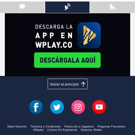
PRIMERA
A
LIGA
ARGENTINA
ESPORTS
TRANSMISIÓN
EN VIVO
PROMOCIONES
VIRTUALES
Volver al principio
CALENDARIO
DEPORTIVO
CLUB
SOPORTE
Sobre Nosotros
Términos y Condiciones
Protección a Jugadores
Preguntas Frecuentes
Afiliados
Centros De Experiencia
Nuestros Aliados