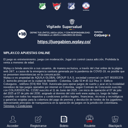
TORNEOW
CONFIGURACIÓN
Formato de cuotas
https://juegabien.wplay.co/
Modo Boleto de
Apuesta
WPLAY.CO APUESTAS ONLINE
El juego es entretenimiento, juega con moderación, Jugar sin control causa adicción, Prohibida la
venta a menores de edad.
Wplay.co brinda atención a sus usuarios, de manera exclusiva, a través del chat online de la página
Idioma
web 24/7, a causa de la emergencia sanitaria generada por la pandemia de COVID-19, es posible que
se presenten intermitencias en la comunicación.
Wplay.co es propiedad de AQUILA GLOBAL GROUP S.A.S, sociedad comercial con NIT 901001374-
2, domicilio principal en la ciudad de Medellín - Colombia, Calle 53 # 45 112 Piso 3 - Edificio
Colseguros , teléfono (574) 604 7016. Autorizada para operar juegos de suerte y azar en la modalidad
Zona Horaria
novedoso de tipo juegos operados por internet en Colombia, según Contrato de Concesión suscrito
con COLJUEGOS No. C2182 suscrito el 11 de Junio del 2025, con inicio de operación el 07 de julio
15:57:45 | Agosto.09,2026
del 2025 al 07 de julio del 2030, asignado al dominio del sitio web
www.wplay.co
, luego de haber
cumplido con todos los requisitos y condiciones jurídico legales, financieras, técnicos y tecnológicos
y garantías exigidas para la cobertura del pago de premios y devolución de fondos de los jugadores,
demostrando principios de transparencia en la operación de juegos en la jurisdicción colombiana.
Términos y Condiciones
Acceder
Registrarse
Boleto
Roulette
Blackjack