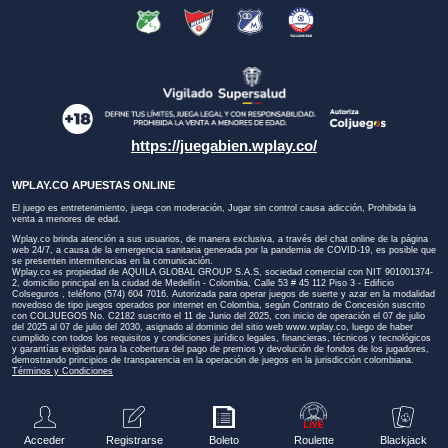
https://juegabien.wplay.co/
WPLAY.CO APUESTAS ONLINE
El juego es entretenimiento, juega con moderación, Jugar sin control causa adicción, Prohibida la
venta a menores de edad.
Wplay.co brinda atención a sus usuarios, de manera exclusiva, a través del chat online de la página
web 24/7, a causa de la emergencia sanitaria generada por la pandemia de COVID-19, es posible que
se presenten intermitencias en la comunicación.
Wplay.co es propiedad de AQUILA GLOBAL GROUP S.A.S, sociedad comercial con NIT 901001374-
2, domicilio principal en la ciudad de Medellín - Colombia, Calle 53 # 45 112 Piso 3 - Edificio
Colseguros , teléfono (574) 604 7016. Autorizada para operar juegos de suerte y azar en la modalidad
novedoso de tipo juegos operados por internet en Colombia, según Contrato de Concesión suscrito
con COLJUEGOS No. C2182 suscrito el 11 de Junio del 2025, con inicio de operación el 07 de julio
del 2025 al 07 de julio del 2030, asignado al dominio del sitio web
www.wplay.co
, luego de haber
cumplido con todos los requisitos y condiciones jurídico legales, financieras, técnicos y tecnológicos
y garantías exigidas para la cobertura del pago de premios y devolución de fondos de los jugadores,
demostrando principios de transparencia en la operación de juegos en la jurisdicción colombiana.
Términos y Condiciones
Acceder
Registrarse
Boleto
Roulette
Blackjack