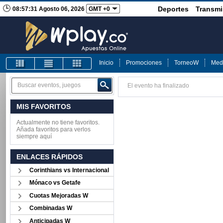
Deportes
Transmi
08:57:31 Agosto 06, 2026
GMT +0
Inicio
Promociones
TorneoW
Med
Buscar eventos, juegos
El evento ha finalizado
MIS FAVORITOS
Actualmente no tiene favoritos.
Añada favoritos para verlos
siempre aquí
ENLACES RÁPIDOS
Corinthians vs Internacional
Mónaco vs Getafe
Cuotas Mejoradas W
Combinadas W
Anticipadas W