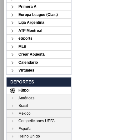
Primera A
Europa League (Clas.)
Liga Argentina
ATP Montreal
eSports
MLB
Crear Apuesta
Calendario
Virtuales
DEPORTES
Fútbol
Américas
Brasil
Colombia - Primera A
Copa Libertadores
Mexico
Brasil - Serie A
Colombia - Primera B
Brasil - Copa do Brasil
Competiciones UEFA
Liga MX
Copa Sudamericana
Brasil - Serie B
Mexico - Liga de Expansion
España
UEFA - Super Copa
MX
Argentina - Liga Profesional
U20 Leagues
UEFA - CHAMPIONS LEAGUE
Reino Unido
La Liga
Mexico - Liga MX Femenil
CLASIFICACION