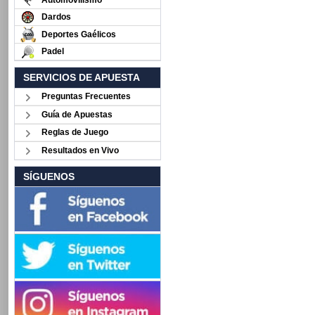
Inglaterra - Championship
North Macedonia - First
(MUJERES)
Finalizará entre los 10
primeros
US Open
Ganador Final
League
Ganador Final
AFL Women
Apuesta Partido
primeros
Formula 1
Dardos
Inglaterra - League One
Finaliza 5 Mejores
US Masters
Ganador Final
Polonia - Ekstraklasa
Ganador
Finaliza 5 Mejores
Apuesta Partido
MotoGP
Futures - Ganador Gran
Modus Super Series
Deportes Gaélicos
Inglaterra - League Two
2do Round 3 Bolas
Premio
Presidents Cup
Ganador Final
Polonia - I liga
2ª Ronda 3 Balls
Moto2
Futures - Ganador Gran
PDC - Campeonato del Mundo
Apuesta Partido
Inglaterra - National League
Fútbol
Padel
2do Round Partido 18 Hoyos
Coche ganador
Premio
Ryder Cup
Ganador Final
2do Round Partido 18 Hoyos
Polonia - III Liga
Moto3
Championship Ganador
Ganador
2do Round 6 golfistas
Hurling
Alemania - Bundesliga 2
Club Football
Empate No Accion
Premier Padel Tour
terminará en el podio
Championship Ganador
Solheim Cup
Ganador Final
Portugal - Segunda Liga
SERVICIOS DE APUESTA
NASCAR
Championship Ganador
Ganador
Camogie
Bélgica - 1ra División A
Ganador del Campeonato de
London - Partidos másculinos
Ganador Final
Pilotos
Portugal - Liga Portugal 3
IndyCar
Carrera
Preguntas Frecuentes
Senior Camogie
London - Partidos Femeninos
Suecia - Allsvenskan
Championship
Constructors Championship
Rumanía - Liga 1
Nascar Cup Series
Speedway
Ganador
Ganador
Guía de Apuestas
Noruega - Eliteserien
Club Hurling
O'Reilly Auto Parts Series
Rumania - Liga 2
Mundial
Apuestas Encuentros
Escocia - Premiership
Reglas de Juego
Ganador
Temporada
World Championship Ganador
Serbia - Super Liga
Escocia - League Cup
Resultados en Vivo
Constructors Apuestas
Eslovaquia - Super Liga
Encuentros Temporada
Grecia - Super League
Eslovaquia - 2. Liga
SÍGUENOS
UEFA - Euro 2028
Slovakia - 3. Liga
Irlanda - Division Premier
Eslovenia - Prva Liga
Slovenia - Division 2
Suiza - Super Liga
Suiza - Challenge League
Turquía - TFF League 1
Ucrania - Premier League
Ukraine - Persha Liga