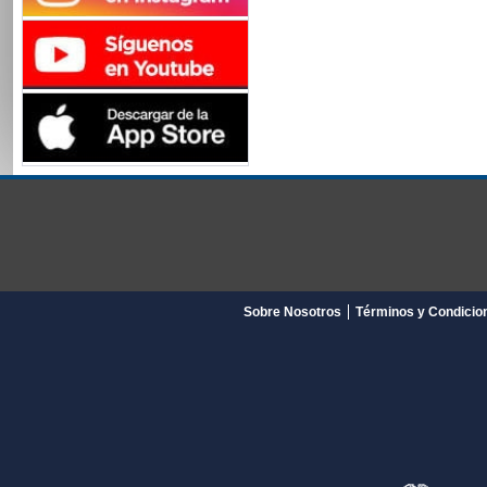
Sobre Nosotros
Términos y Condicio