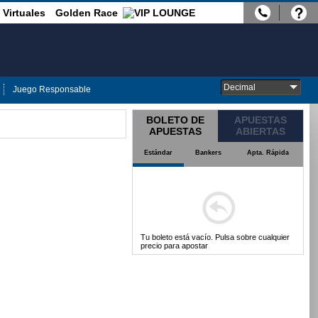
Virtuales
Golden Race
Decimal
Juego Responsable
BOLETO DE
APUESTAS
APUESTAS
ABIERTAS
Estándar
Bankers
Apta. Rápida
Tu boleto está vacío. Pulsa sobre cualquier
precio para apostar