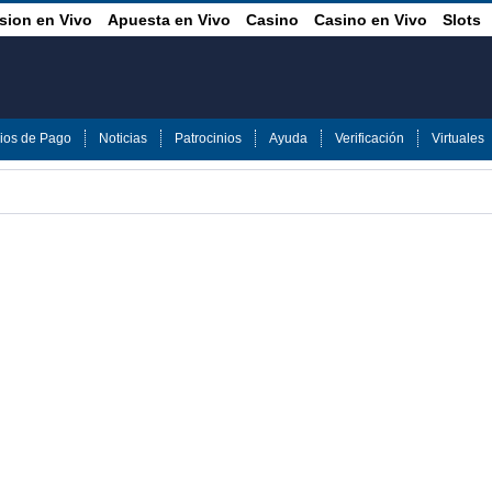
sion en Vivo
Apuesta en Vivo
Casino
Casino en Vivo
Slots
ios de Pago
Noticias
Patrocinios
Ayuda
Verificación
Virtuales