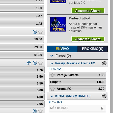
2.25
partidos 0-0
1.90
Apuesta Ahora
1.67
Parley Fútbol
1.42
Ahora puedes ganar
hasta el 15% más en tus
apuestas
Apuesta Ahora
19.00
29.00
EN
VIVO
PRÓXIMO(S)
51.00
Fútbol
(2)
Persija Jakarta v Arema FC
67:07
1-1
5.75
Persija Jakarta
3.35
5.50
Empate
1.833
6.50
Arema FC
3.70
5.00
KPTM BANGI v UKM FC
4.00
45:52
0-3
2.95
Más de
(
5.5
)