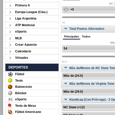
NC S
Primera A
+5
Europa League (Clas.)
Liga Argentina
+8
ATP Montreal
Total Puntos Alternativo
eSports
Principales
Todos
MLB
Más
Crear Apuesta
54
Calendario
Virtuales
51.5
DEPORTES
Más de/Menos de NC State Tota
Fútbol
Más de
(
24.5
)
Américas
Tenis
Más de/Menos de Virginia Total
Brasil
Colombia - Primera A
ATP
Baloncesto
Copa Libertadores
Más de
(
29.5
)
Mexico
Brasil - Serie A
WTA
Montreal - Sencillos
FIBA World Cup (Mujeres)
Béisbol
Colombia - Primera B
Brasil - Copa do Brasil
Competiciones UEFA
Liga MX
Montreal - Doubles
Challenger
Toronto - Sencillos
EE.UU
FIBA World Cup (Mujeres) -
EE.UU
eSports
Handicap (Con Prórroga) - 3 O
Ganador
Copa Sudamericana
Brasil - Serie B
Mexico - Liga de Expansion
España
UEFA - Super Copa
Warsaw 125K - Sencillos
UTR Pro Tour
Grodzisk Mazowiecki -
EuroLeague
WNBA
Japón
MLB
eFutbol
Tenis de Mesa
MX
Sencillos
Argentina - Liga Profesional
NC State
(
+12
)
U20 Leagues
UEFA - CHAMPIONS LEAGUE
Reino Unido
Toronto - Doubles
La Liga
Tenis - Futuras
Auburn - Individuales
NBA - Campeonato
Internacional
EuroLeague (Men)
MLB - Serie Mundial
Republic of Korea
NPB
Mexico - Liga MX Femenil
eBasketball
Battle - (8 min. play)
CLASIFICACION
WTT Feeder Series
Fútbol Americano
Hagen - Sencillos
Masculino
Chile - Primera División
Warsaw 125K - Doubles
Segunda
Italia
Inglaterra - Community Shield
NBA - Conferencias
ATP Montreal