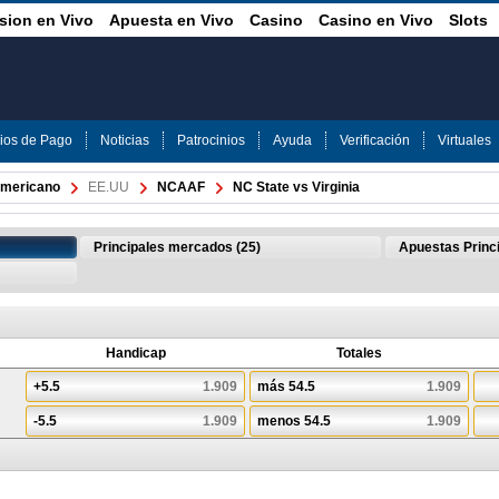
sion en Vivo
Apuesta en Vivo
Casino
Casino en Vivo
Slots
ios de Pago
Noticias
Patrocinios
Ayuda
Verificación
Virtuales
Americano
EE.UU
NCAAF
NC State vs Virginia
Principales mercados (25)
Apuestas Princi
Handicap
Totales
+5.5
1.909
más
54.5
1.909
-5.5
1.909
menos
54.5
1.909