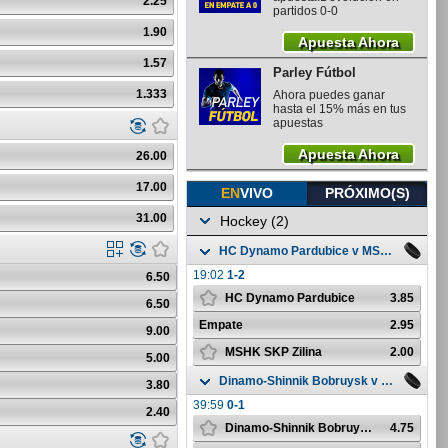
2.25
partidos 0-0
1.90
Apuesta Ahora
1.57
Parley Fútbol
1.333
Ahora puedes ganar
hasta el 15% más en tus
apuestas
Apuesta Ahora
26.00
17.00
EN
VIVO
PRÓXIMO(S)
31.00
Hockey
(2)
HC Dynamo Pardubice v MSHK SKP Zilina
19:02
1-2
6.50
HC Dynamo Pardubice
3.85
6.50
Empate
2.95
9.00
MSHK SKP Zilina
2.00
5.00
Dinamo-Shinnik Bobruysk v HC Taifun
3.80
39:59
0-1
2.40
Dinamo-Shinnik Bobruysk
4.75