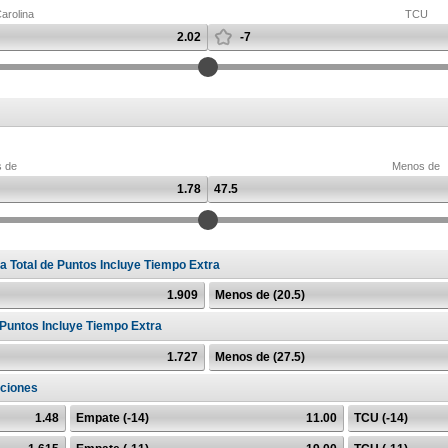
arolina
TCU
2.02
-7
 de
Menos de
1.78
47.5
 Total de Puntos Incluye Tiempo Extra
1.909
Menos de
(
20.5
)
Puntos Incluye Tiempo Extra
1.727
Menos de
(
27.5
)
pciones
1.48
Empate
(
-14
)
11.00
TCU
(
-14
)