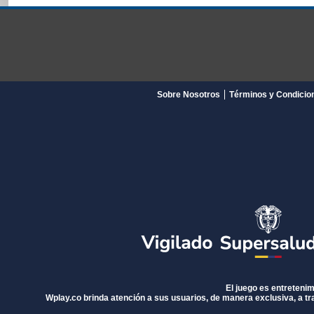
Sobre Nosotros
Términos y Condicio
El juego es entretenim
Wplay.co brinda atención a sus usuarios, de manera exclusiva, a tr