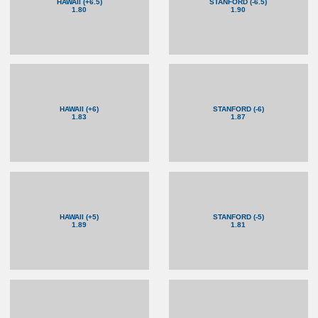
HAWAII (+6.5)
STANFORD (-6.5)
1.80
1.90
HAWAII (+6)
STANFORD (-6)
1.83
1.87
HAWAII (+5)
STANFORD (-5)
1.89
1.81