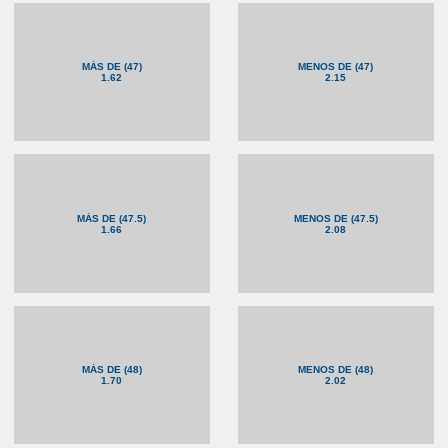
MÁS DE (47)
MENOS DE (47)
1.62
2.15
MÁS DE (47.5)
MENOS DE (47.5)
1.66
2.08
MÁS DE (48)
MENOS DE (48)
1.70
2.02