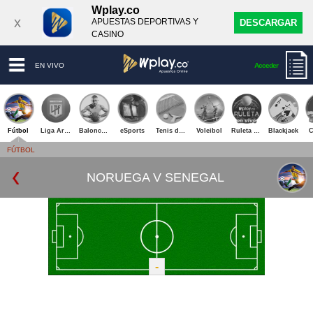
Wplay.co
x
APUESTAS DEPORTIVAS Y
DESCARGAR
CASINO
EN VIVO
Acceder
Fútbol
Liga Argentina
Baloncesto
eSports
Tenis de Mesa
Voleibol
Ruleta Envivo
Blackjack
C
FÚTBOL
NORUEGA V SENEGAL
-