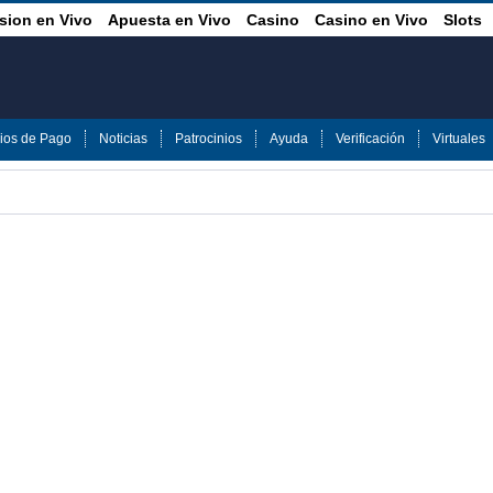
sion en Vivo
Apuesta en Vivo
Casino
Casino en Vivo
Slots
ios de Pago
Noticias
Patrocinios
Ayuda
Verificación
Virtuales