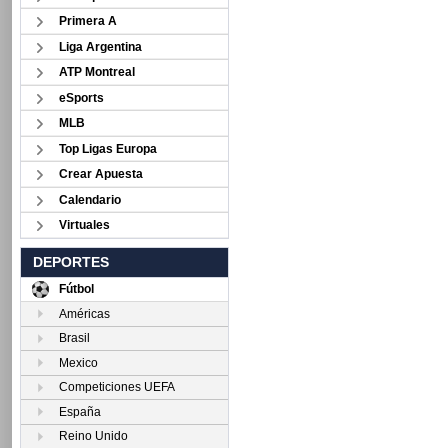
Primera A
Liga Argentina
ATP Montreal
eSports
MLB
Top Ligas Europa
Crear Apuesta
Calendario
Virtuales
DEPORTES
Fútbol
Américas
Brasil
Colombia - Primera A
Copa Libertadores
Mexico
Brasil - Serie A
Colombia - Primera B
Brasil - Serie B
Competiciones UEFA
Liga MX
Copa Sudamericana
Brasil - Serie C
Mexico - Liga de Expansion
España
UEFA - Super Copa
MX
Argentina - Copa Argentina
U20 Leagues
UEFA - CHAMPIONS LEAGUE
Reino Unido
La Liga
Mexico - Liga MX Femenil
CLASIFICACION