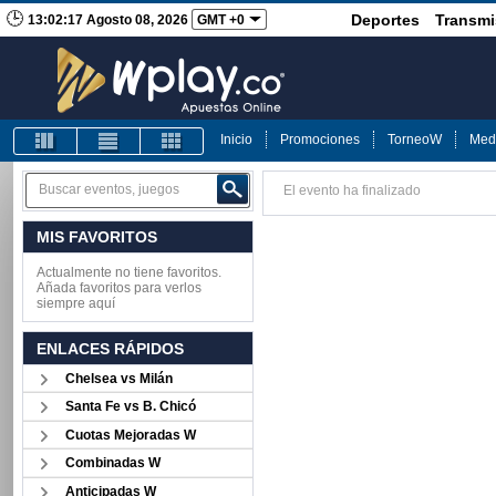
Deportes
Transmi
13:02:18 Agosto 08, 2026
GMT +0
Inicio
Promociones
TorneoW
Med
Buscar eventos, juegos
El evento ha finalizado
MIS FAVORITOS
Actualmente no tiene favoritos.
Añada favoritos para verlos
siempre aquí
ENLACES RÁPIDOS
Chelsea vs Milán
Santa Fe vs B. Chicó
Cuotas Mejoradas W
Combinadas W
Anticipadas W