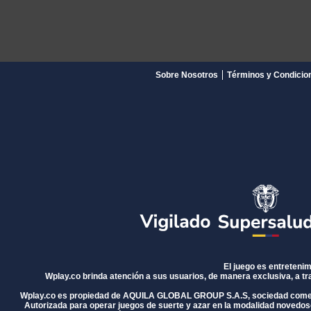
Ucrania - Premier League
Ukraine - Persha Liga
Sobre Nosotros
Términos y Condicio
El juego es entretenim
Wplay.co brinda atención a sus usuarios, de manera exclusiva, a tr
Wplay.co es propiedad de AQUILA GLOBAL GROUP S.A.S, sociedad comercial c
Autorizada para operar juegos de suerte y azar en la modalidad novedos