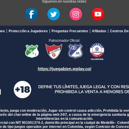
Síguenos en nuestras redes:
nes
Protección a Jugadores
Preguntas Frecuentes
Afiliados
Centros De
Patrocinador Oficial:
https://juegabien.wplay.co/
iento, juega con moderación, Jugar sin control causa adicción, Prohibida la v
avés del chat online de la página web 24/7, a causa de la emergencia sanitari
intermitencias en la comunicación.
on NIT 901001374-2, domicilio principal en la ciudad de Medellín - Colombia, 
o de tipo juegos operados por internet en Colombia, según Contrato de Conce