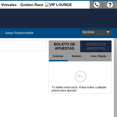
Virtuales
Golden Race
Decimal
Juego Responsable
BOLETO DE
APUESTAS
APUESTAS
ABIERTAS
Estándar
Bankers
Apta. Rápida
Tu boleto está vacío. Pulsa sobre cualquier
precio para apostar