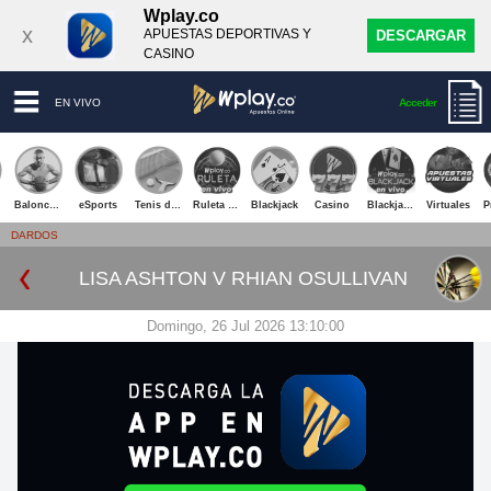
Wplay.co
x
APUESTAS DEPORTIVAS Y
DESCARGAR
CASINO
EN VIVO
Acceder
Baloncesto
eSports
Tenis de Mesa
Ruleta Envivo
Blackjack
Casino
Blackjack Envivo
Virtuales
DARDOS
LISA ASHTON V RHIAN OSULLIVAN
Domingo, 26 Jul 2026 13:10:00