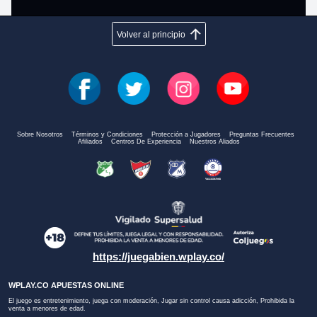
Volver al principio
Sobre Nosotros
Términos y Condiciones
Protección a Jugadores
Preguntas Frecuentes
Afiliados
Centros De Experiencia
Nuestros Aliados
https://juegabien.wplay.co/
WPLAY.CO APUESTAS ONLINE
El juego es entretenimiento, juega con moderación, Jugar sin control causa adicción, Prohibida la
venta a menores de edad.