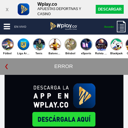
Wplay.co
x
APUESTAS DEPORTIVAS Y
DESCARGAR
CASINO
EN VIVO
Acceder
Fútbol
Liga Argentina
Tenis
Baloncesto
Béisbol
eSports
Ruleta Envivo
Blackjack
ERROR