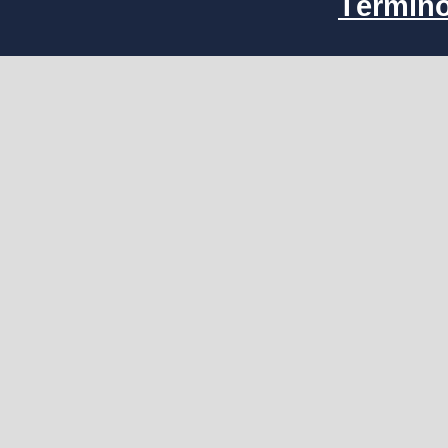
Término