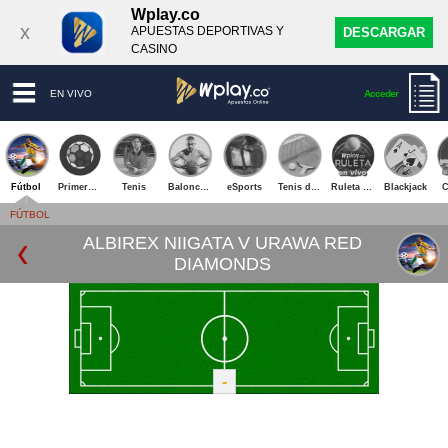
Wplay.co
x
APUESTAS DEPORTIVAS Y
DESCARGAR
CASINO
EN VIVO
Acceder
Fútbol
Primera A
Tenis
Baloncesto
eSports
Tenis de Mesa
Ruleta Envivo
Blackjack
C
FÚTBOL
ALBIREX NIIGATA V URAWA RED
DIAMONDS
-