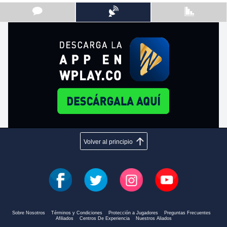
Volver al principio
Sobre Nosotros
Términos y Condiciones
Protección a Jugadores
Preguntas Frecuentes
Afiliados
Centros De Experiencia
Nuestros Aliados