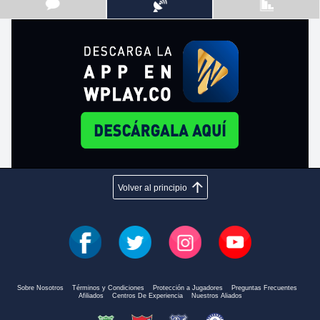
Volver al principio
Sobre Nosotros
Términos y Condiciones
Protección a Jugadores
Preguntas Frecuentes
Afiliados
Centros De Experiencia
Nuestros Aliados