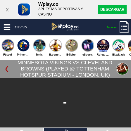
Wplay.co
x
APUESTAS DEPORTIVAS Y
DESCARGAR
CASINO
EN VIVO
Acceder
Fútbol
Primera A
Tenis
Baloncesto
Béisbol
eSports
Ruleta Envivo
Blackjack
C
MINNESOTA VIKINGS VS CLEVELAND
BROWNS (PLAYED @ TOTTENHAM
HOTSPUR STADIUM - LONDON, UK)