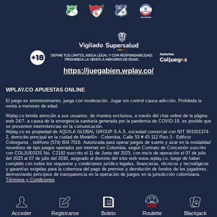
https://juegabien.wplay.co/
WPLAY.CO APUESTAS ONLINE
El juego es entretenimiento, juega con moderación, Jugar sin control causa adicción, Prohibida la
venta a menores de edad.
Wplay.co brinda atención a sus usuarios, de manera exclusiva, a través del chat online de la página
web 24/7, a causa de la emergencia sanitaria generada por la pandemia de COVID-19, es posible que
se presenten intermitencias en la comunicación.
Wplay.co es propiedad de AQUILA GLOBAL GROUP S.A.S, sociedad comercial con NIT 901001374-
2, domicilio principal en la ciudad de Medellín - Colombia, Calle 53 # 45 112 Piso 3 - Edificio
Colseguros , teléfono (574) 604 7016. Autorizada para operar juegos de suerte y azar en la modalidad
novedoso de tipo juegos operados por internet en Colombia, según Contrato de Concesión suscrito
con COLJUEGOS No. C2182 suscrito el 11 de Junio del 2025, con inicio de operación el 07 de julio
del 2025 al 07 de julio del 2030, asignado al dominio del sitio web
www.wplay.co
, luego de haber
cumplido con todos los requisitos y condiciones jurídico legales, financieras, técnicos y tecnológicos
y garantías exigidas para la cobertura del pago de premios y devolución de fondos de los jugadores,
demostrando principios de transparencia en la operación de juegos en la jurisdicción colombiana.
Términos y Condiciones
Acceder
Registrarse
Boleto
Roulette
Blackjack