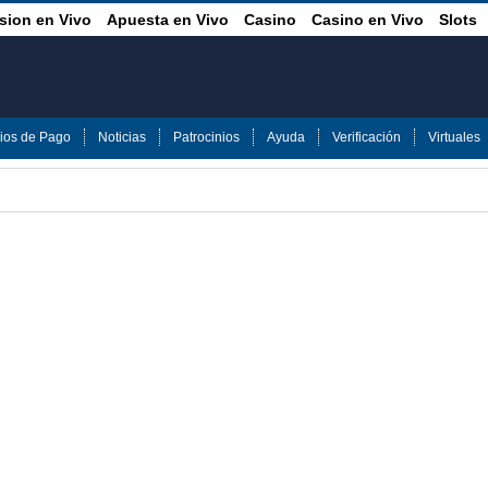
sion en Vivo
Apuesta en Vivo
Casino
Casino en Vivo
Slots
ios de Pago
Noticias
Patrocinios
Ayuda
Verificación
Virtuales