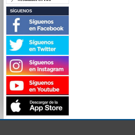
Polonia - Ekstraklasa
SÍGUENOS
Polonia - I liga
Polonia - II liga
Polonia - III Liga
Portugal - Segunda Liga
Portugal - Liga Portugal 3
Rumanía - Liga 1
Rumania - Liga 2
Serbia - Super Liga
Serbia - Prva Liga
Eslovaquia - Super Liga
Eslovaquia - 2. Liga
Slovakia - 3. Liga
Eslovenia - Prva Liga
Slovenia - Division 2
Suiza - Super Liga
Switzerland - Promotion
League
Switzerland - Erste Liga
Turquía - TFF League 1