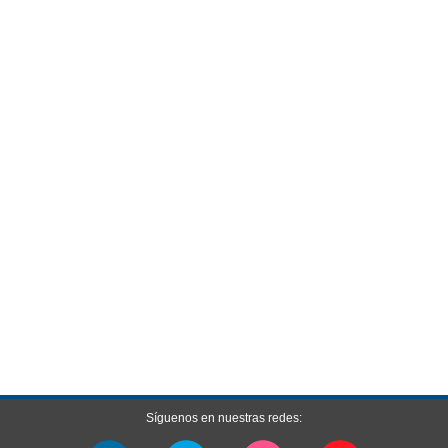
Síguenos en nuestras redes: