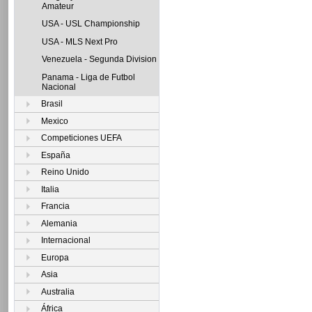
Amateur
USA - USL Championship
USA - MLS Next Pro
Venezuela - Segunda Division
Panama - Liga de Futbol
Nacional
Brasil
Mexico
Brasil - Serie A
Brasil - Serie B
Competiciones UEFA
Liga MX
Brasil - Serie C
Mexico - Liga MX Femenil
España
UEFA - Super Copa
Brasil - Campeonato Gaucho
UEFA - CHAMPIONS LEAGUE
Reino Unido
La Liga
2
CLASIFICACION
Segunda
Italia
Inglaterra - Community Shield
Brazil - Campeonato Goiano 2
UEFA - Conference League
Clasificatorios
Inglaterra - Premier League
Francia
Serie A
Brazil - U20 Cups
UEFA - Europa League
Inglaterra - EFL Cup
Coppa Italia
Alemania
SUPER COPA
Copa Paulista
Clasificatorios
Inglaterra - Championship
Ligue 1
Internacional
SUPER COPA
Inglaterra - League One
Ligue 2
Bundesliga 1
Europa
CONCACAF U20
Inglaterra - League Two
Bundesliga 2
Leagues Cup
Asia
Portugal - Primeira Liga
Escocia - Premiership
Bundesliga 3
Holanda - Eerste Divisie
Australia
China - Super Liga
Escocia - League Cup
Regionalliga
Turquía - Super League
Japón - Liga J
África
Australia - FFA Cup