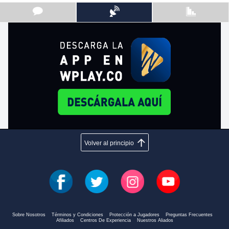
Volver al principio
Sobre Nosotros
Términos y Condiciones
Protección a Jugadores
Preguntas Frecuentes
Afiliados
Centros De Experiencia
Nuestros Aliados