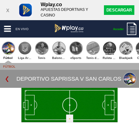
Wplay.co
x
APUESTAS DEPORTIVAS Y
DESCARGAR
CASINO
EN VIVO
Acceder
Fútbol
Liga Argentina
Tenis
Baloncesto
eSports
Tenis de Mesa
Ruleta Envivo
Blackjack
C
FÚTBOL
DEPORTIVO SAPRISSA V SAN CARLOS
-