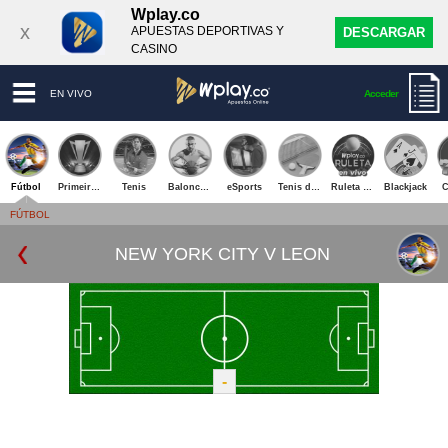
Wplay.co
x
APUESTAS DEPORTIVAS Y
DESCARGAR
CASINO
EN VIVO
Acceder
Fútbol
Primeira Liga
Tenis
Baloncesto
eSports
Tenis de Mesa
Ruleta Envivo
Blackjack
C
FÚTBOL
NEW YORK CITY V LEON
-