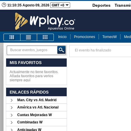
Deportes
Transmi
11:10:35 Agosto 09, 2026
GMT +0
Inicio
Promociones
TorneoW
Med
Buscar eventos, juegos
El evento ha finalizado
MIS FAVORITOS
Actualmente no tiene favoritos.
Añada favoritos para verlos
siempre aquí
ENLACES RÁPIDOS
Man. City vs Atl. Madrid
América vs Atl. Nacional
Cuotas Mejoradas W
Combinadas W
Anticipadas W