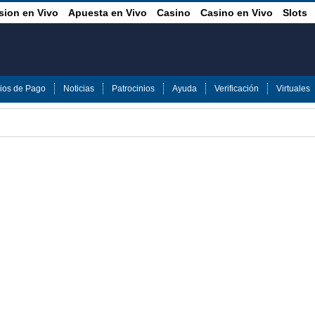
sion en Vivo
Apuesta en Vivo
Casino
Casino en Vivo
Slots
ios de Pago
Noticias
Patrocinios
Ayuda
Verificación
Virtuales