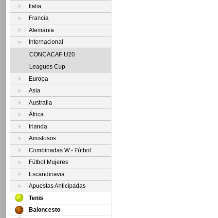
Argentina - Liga Profesional
Segunda
Italia
Inglaterra - Community Shield
Brazil - Campeonato Goiano 2
UEFA - Conference League
Chile - Primera División
Clasificatorios
Inglaterra - Premier League
Francia
Serie A
Brazil - U20 Cups
EE.UU - MLS
UEFA - Europa League
Inglaterra - EFL Cup
Coppa Italia
Alemania
SUPER COPA
Copa Paulista
Clasificatorios
Uruguay - Segunda Division
Inglaterra - Championship
Ligue 1
Internacional
SUPER COPA
Ecuador - Primera A
Inglaterra - League One
Ligue 2
Bundesliga 1
CONCACAF U20
Uruguay - Primera División
Inglaterra - League Two
Bundesliga 2
Leagues Cup
Paraguay - Primera División
Escocia - Premiership
Bundesliga 3
Europa
Perú - Primera División
Escocia - League Cup
Regionalliga
Asia
Portugal - Primeira Liga
Venezuela - Primera División
Wales - FAW Championship
Oberliga
Holanda - Eerste Divisie
Australia
China - Super Liga
Costa Rica - Primera División
Turquía - Super League
Japón - Liga J
Argentina - Primera Nacional
África
Australia - FFA Cup
Armenia - Premier League
China - League One
Argentina - Primera C
Irlanda
Malawi - Super League
Austria - Bundesliga
China - League Two
Argentina - Primera B
Mozambique - Mocambola
Amistosos
Premier Division
Metropolitana
Austria - Regional League
India - Durand Cup
South Africa - MTN 8
Combinadas W - Fútbol
Amistosos Elite
Argentina - Regional
Austria - Landesliga
Japón - Liga J 2
Amistosos Clubes
Fútbol Mujeres
Parlays Mejorados
Bolivia - Liga de Fútbol
Bélgica - 1ra División A
Japón - J-League 3
Profesional
Escandinavia
Colombia - Liga Femenina
Bosnia & Herzegovina -
Kuwait - 1st Division
Chile - Segunda Division
Chile - Primera División
Apuestas Anticipadas
Dinamarca - Superliga
Premier Liga
Arabia Saudita - Professional
Chile - Primera B
Argentina - Womens League
Dinamarca - Division 1
Bulgaria - First League
Tenis
UEFA - Champions League
League
Chile - Tercera Division
Brasileiro A1, Women
Dinamarca - Division 2
Bulgaria - Second League
Copa Libertadores
COREA DEL SUR - K-
ATP
Baloncesto
LEAGUE 1
Colombia - Liga Antioqueña