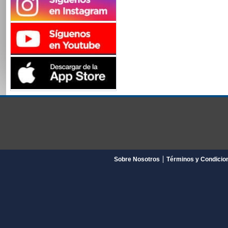
Eslovaquia - Super Liga
Eslovaquia - 2. Liga
Slovakia - 3. Liga
Eslovenia - Prva Liga
Slovenia - Division 2
Suiza - Super Liga
Switzerland - Promotion
League
Switzerland - Erste Liga
Turquía - TFF League 1
Ucrania - Premier League
Ukraine - Persha Liga
Ukraine - Druha Liga
Poland - IV Liga
Sobre Nosotros
Términos y Condicio