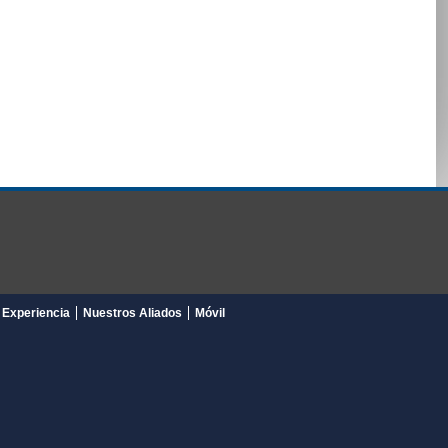
 Experiencia
Nuestros Aliados
Móvil