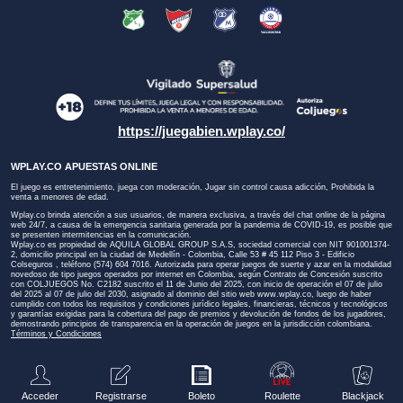
https://juegabien.wplay.co/
WPLAY.CO APUESTAS ONLINE
El juego es entretenimiento, juega con moderación, Jugar sin control causa adicción, Prohibida la
venta a menores de edad.
Wplay.co brinda atención a sus usuarios, de manera exclusiva, a través del chat online de la página
web 24/7, a causa de la emergencia sanitaria generada por la pandemia de COVID-19, es posible que
se presenten intermitencias en la comunicación.
Wplay.co es propiedad de AQUILA GLOBAL GROUP S.A.S, sociedad comercial con NIT 901001374-
2, domicilio principal en la ciudad de Medellín - Colombia, Calle 53 # 45 112 Piso 3 - Edificio
Colseguros , teléfono (574) 604 7016. Autorizada para operar juegos de suerte y azar en la modalidad
novedoso de tipo juegos operados por internet en Colombia, según Contrato de Concesión suscrito
con COLJUEGOS No. C2182 suscrito el 11 de Junio del 2025, con inicio de operación el 07 de julio
del 2025 al 07 de julio del 2030, asignado al dominio del sitio web
www.wplay.co
, luego de haber
cumplido con todos los requisitos y condiciones jurídico legales, financieras, técnicos y tecnológicos
y garantías exigidas para la cobertura del pago de premios y devolución de fondos de los jugadores,
demostrando principios de transparencia en la operación de juegos en la jurisdicción colombiana.
Términos y Condiciones
Acceder
Registrarse
Boleto
Roulette
Blackjack