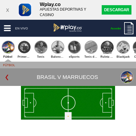
Wplay.co
x
APUESTAS DEPORTIVAS Y
DESCARGAR
CASINO
Cuenta
Buscar
EN VIVO
Acceder
Borrar
eventos,
Todos
juegos
REGÍSTRATE
Fútbol
Primera A
Tenis
Baloncesto
eSports
Tenis de Mesa
Ruleta Envivo
Blackjack
C
DEPORTES
FÚTBOL
EN
VIVO
BRASIL V MARRUECOS
FÚTBOL
CASINO
SLOTS
-
CUOTAS
MEJORADAS