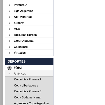
Primera A
Liga Argentina
ATP Montreal
eSports
MLB
Top Ligas Europa
Crear Apuesta
Calendario
Virtuales
DEPORTES
Fútbol
Américas
Colombia - Primera A
Copa Libertadores
Colombia - Primera B
Copa Sudamericana
Argentina - Copa Argentina