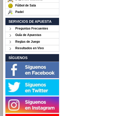
Premio
Presidents Cup
Ganador Final
Eslovenia - Prva Liga
Moto2
Futures - Ganador Gran
PDC - Campeonato del Mundo
Apuesta Partido
Grecia - Super League
Fútbol
Fútbol de Sala
Coche ganador
Premio
Ryder Cup
Ganador Final
Slovenia - Division 2
Moto3
Futures - Ganador Gran
Ganador
Hurling
UEFA - Euro 2028
Club Football
Argentina
Padel
terminará en el podio
Ganador de Clasificatorios
Premio
Solheim Cup
Ganador Final
Suiza - Super Liga
NASCAR
Futures - Ganador Gran
Ganador
Camogie
Ganador del Campeonato de
Primera Division
Championship Ganador
Premier Padel Tour
Championship Ganador
Premio
Ganador Final
Switzerland - Promotion
Pilotos
SERVICIOS DE APUESTA
Speedway
Carrera
Senior Camogie
League
London - Partidos másculinos
Championship Ganador
Championship
Constructors Championship
Nascar Cup Series
Mundial
Preguntas Frecuentes
Ganador
Turquía - TFF League 1
London - Partidos Femeninos
Club Hurling
O'Reilly Auto Parts Series
Latvian Grand Prix
Apuestas Encuentros
Guía de Apuestas
Ucrania - Premier League
Ganador
Temporada
World Championship Ganador
Reglas de Juego
Constructors Apuestas
Encuentros Temporada
Resultados en Vivo
SÍGUENOS