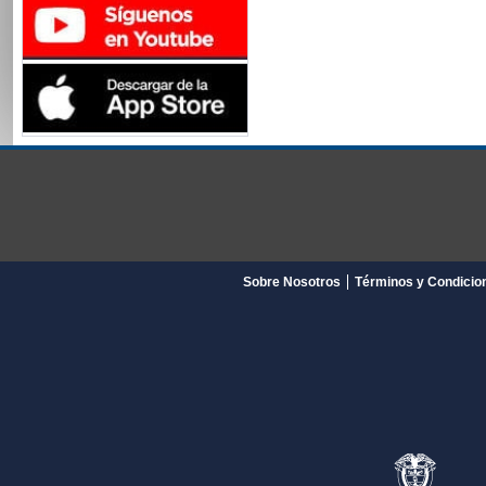
Sobre Nosotros
Términos y Condicio