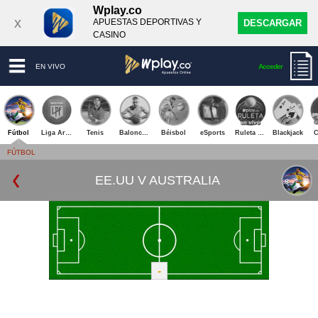
Wplay.co
x
APUESTAS DEPORTIVAS Y
DESCARGAR
CASINO
EN VIVO
Acceder
Fútbol
Liga Argentina
Tenis
Baloncesto
Béisbol
eSports
Ruleta Envivo
Blackjack
C
FÚTBOL
EE.UU V AUSTRALIA
-