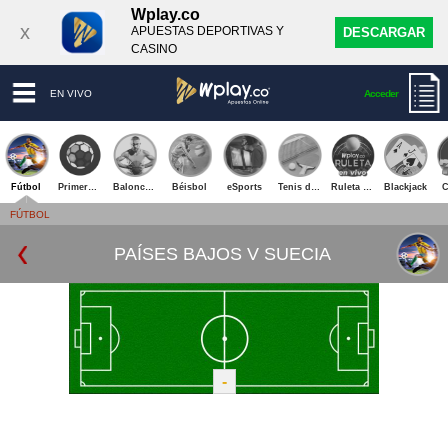
Wplay.co
x
APUESTAS DEPORTIVAS Y
DESCARGAR
CASINO
EN VIVO
Acceder
Fútbol
Primera A
Baloncesto
Béisbol
eSports
Tenis de Mesa
Ruleta Envivo
Blackjack
C
FÚTBOL
PAÍSES BAJOS V SUECIA
-