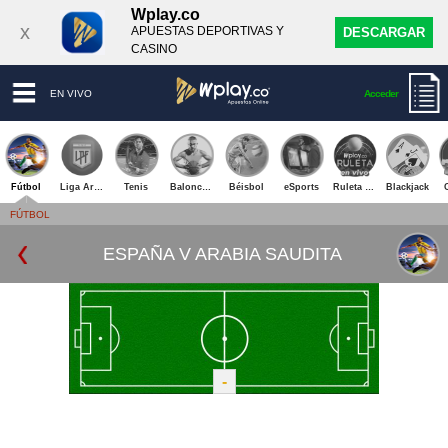
Wplay.co
x
APUESTAS DEPORTIVAS Y
DESCARGAR
CASINO
EN VIVO
Acceder
Fútbol
Liga Argentina
Tenis
Baloncesto
Béisbol
eSports
Ruleta Envivo
Blackjack
FÚTBOL
ESPAÑA V ARABIA SAUDITA
-