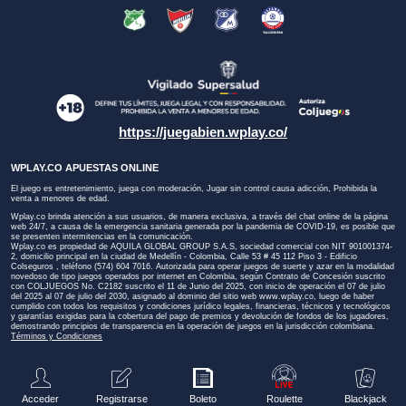
https://juegabien.wplay.co/
WPLAY.CO APUESTAS ONLINE
El juego es entretenimiento, juega con moderación, Jugar sin control causa adicción, Prohibida la
venta a menores de edad.
Wplay.co brinda atención a sus usuarios, de manera exclusiva, a través del chat online de la página
web 24/7, a causa de la emergencia sanitaria generada por la pandemia de COVID-19, es posible que
se presenten intermitencias en la comunicación.
Wplay.co es propiedad de AQUILA GLOBAL GROUP S.A.S, sociedad comercial con NIT 901001374-
2, domicilio principal en la ciudad de Medellín - Colombia, Calle 53 # 45 112 Piso 3 - Edificio
Colseguros , teléfono (574) 604 7016. Autorizada para operar juegos de suerte y azar en la modalidad
novedoso de tipo juegos operados por internet en Colombia, según Contrato de Concesión suscrito
con COLJUEGOS No. C2182 suscrito el 11 de Junio del 2025, con inicio de operación el 07 de julio
del 2025 al 07 de julio del 2030, asignado al dominio del sitio web
www.wplay.co
, luego de haber
cumplido con todos los requisitos y condiciones jurídico legales, financieras, técnicos y tecnológicos
y garantías exigidas para la cobertura del pago de premios y devolución de fondos de los jugadores,
demostrando principios de transparencia en la operación de juegos en la jurisdicción colombiana.
Términos y Condiciones
Acceder
Registrarse
Boleto
Roulette
Blackjack