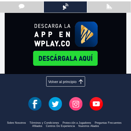
Volver al principio
Sobre Nosotros
Términos y Condiciones
Protección a Jugadores
Preguntas Frecuentes
Afiliados
Centros De Experiencia
Nuestros Aliados